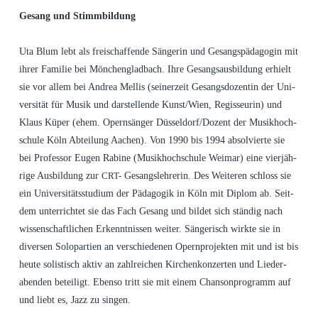
Gesang und Stimmbildung
Uta Blum lebt als frei­schaf­fen­de Sän­ge­rin und Gesangs­päd­ago­gin mit
ihrer Fami­lie bei Mön­chen­glad­bach. Ihre Gesangs­aus­bil­dung erhielt
sie vor allem bei Andrea Mel­lis (sei­ner­zeit Gesangs­do­zen­tin der Uni­
ver­si­tät für Musik und dar­stel­len­de Kunst/Wien, Regis­seu­rin) und
Klaus Küper (ehem. Opern­sän­ger Düsseldorf/Dozent der Musik­hoch­
schu­le Köln Abtei­lung Aachen). Von 1990 bis 1994 absol­vier­te sie
bei Pro­fes­sor Eugen Rabi­ne (Musik­hoch­schu­le Wei­mar) eine vier­jäh­
ri­ge Aus­bil­dung zur
Gesangs­leh­re­rin. Des Wei­te­ren schloss sie
CRT-
ein Uni­ver­si­täts­stu­di­um der Päd­ago­gik in Köln mit Diplom ab. Seit­
dem unter­rich­tet sie das Fach Gesang und bil­det sich stän­dig nach
wis­sen­schaft­li­chen Erkennt­nis­sen wei­ter. Sän­ge­risch wirk­te sie in
diver­sen Solo­par­tien an ver­schie­de­nen Opern­pro­jek­ten mit und ist bis
heu­te solis­tisch aktiv an zahl­rei­chen Kir­chen­kon­zer­ten und Lie­der­
aben­den betei­ligt. Eben­so tritt sie mit einem Chan­son­pro­gramm auf
und liebt es, Jazz zu singen.