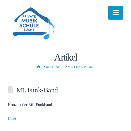
Nav
Artikel
HOME
BEITRÄGE
ML FUNK-BAND
Funk-Band
ML
Kon­zert der
Funkband
ML
Infos