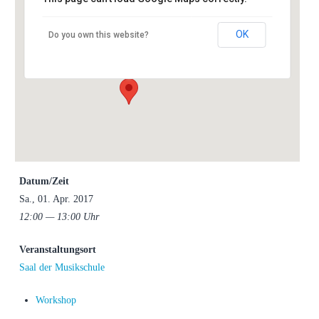
Saal der Musik­schu­le
OK
Do you own this website?
Hoch­str. 46 — Nie­der­krüch­ten
Ver­an­stal­tun­gen
Datum/Zeit
Sa., 01. Apr. 2017
12:00 — 13:00 Uhr
Ver­an­stal­tungs­ort
Saal der Musikschule
Work­shop