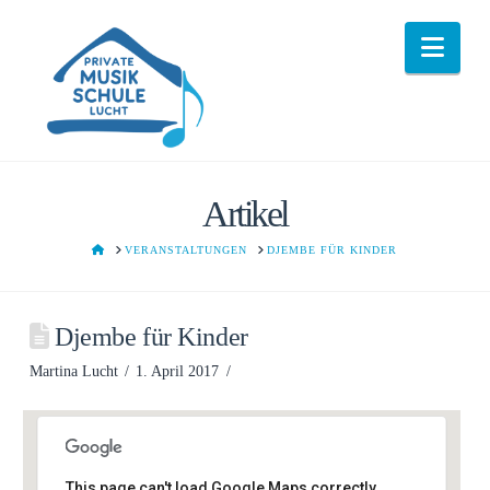
Nav
Artikel
HOME
VERANSTALTUNGEN
DJEMBE FÜR KINDER
Djembe für Kinder
Martina Lucht
1. April 2017
This page can't load Google Maps correctly.